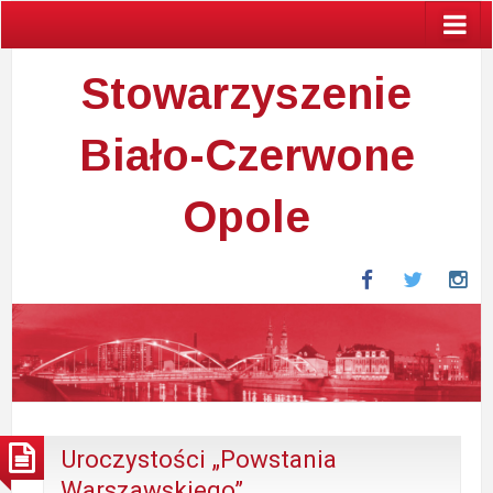
Stowarzyszenie
Biało-Czerwone
Opole
Facebook
Twitter
In
Uroczystości „Powstania
Warszawskiego”