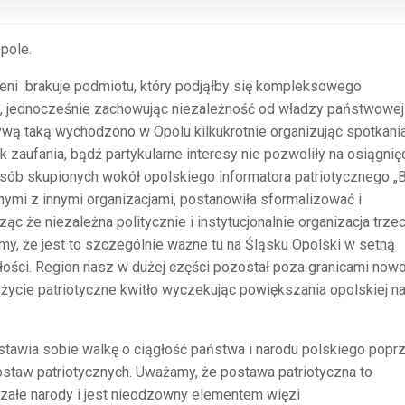
pole.
zeni brakuje podmiotu, który podjąłby się kompleksowego
, jednocześnie zachowując niezależność od władzy państwowej
jatywą taką wychodzono w Opolu kilkukrotnie organizując spotkani
ak zaufania, bądź partykularne interesy nie pozwoliły na osiągnię
osób skupionych wokół opolskiego informatora patriotycznego „B
mi z innymi organizacjami, postanowiła sformalizować i
c że niezależna politycznie i instytucjonalnie organizacja trze
my, że jest to szczególnie ważne tu na Śląsku Opolski w setną
łości. Region nasz w dużej części pozostał poza granicami now
życie patriotyczne kwitło wyczekując powiększania opolskiej n
stawia sobie walkę o ciągłość państwa i narodu polskiego popr
staw patriotycznych. Uważamy, że postawa patriotyczna to
załe narody i jest nieodzowny elementem więzi