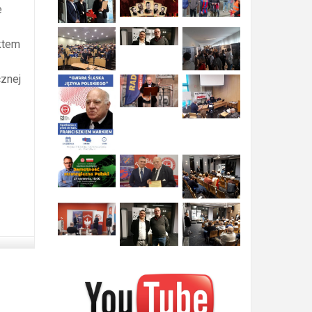
e
ktem
cznej