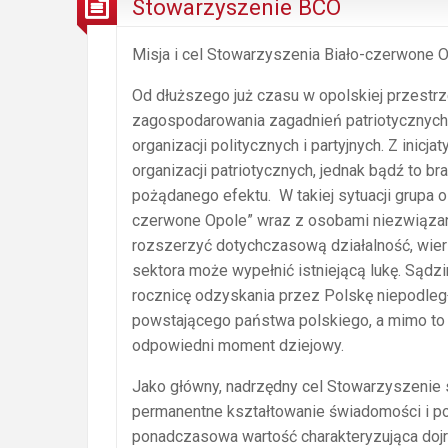
Stowarzyszenie BCO
Misja i cel Stowarzyszenia Biało-czerwone O
Od dłuższego już czasu w opolskiej przestr
zagospodarowania zagadnień patriotycznych
organizacji politycznych i partyjnych. Z inic
organizacji patriotycznych, jednak bądź to br
pożądanego efektu. W takiej sytuacji grupa 
czerwone Opole” wraz z osobami niezwiązany
rozszerzyć dotychczasową działalność, wierzą
sektora może wypełnić istniejącą lukę. Sądzi
rocznicę odzyskania przez Polskę niepodleg
powstającego państwa polskiego, a mimo to 
odpowiedni moment dziejowy.
Jako główny, nadrzędny cel Stowarzyszenie 
permanentne kształtowanie świadomości i po
ponadczasowa wartość charakteryzująca dojr