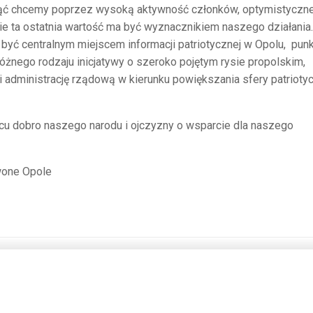
nąć chcemy poprzez wysoką aktywność członków, optymistyczn
e ta ostatnia wartość ma być wyznacznikiem naszego działania.
być centralnym miejscem informacji patriotycznej w Opolu, pun
żnego rodzaju inicjatywy o szeroko pojętym rysie propolskim,
dministrację rządową w kierunku powiększania sfery patrioty
rcu dobro naszego narodu i ojczyzny o wsparcie dla naszego
wone Opole