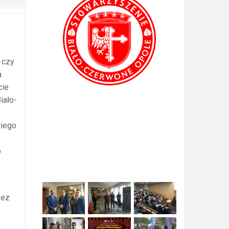
 czy
a
cie
iało-
ciego
o
a
zez