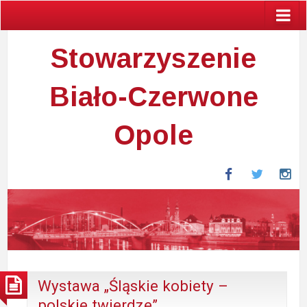
Stowarzyszenie
Biało-Czerwone
Opole
Facebook
Twitter
In
Wystawa „Śląskie kobiety –
polskie twierdze”