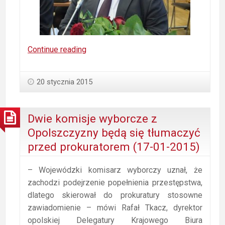
Oświadczenia
Continue reading
majątkowe
opolskich
20 stycznia 2015
radnych
(20-
01-
Dwie komisje wyborcze z
2015)
Opolszczyzny będą się tłumaczyć
przed prokuratorem (17-01-2015)
– Wojewódzki komisarz wyborczy uznał, że
zachodzi podejrzenie popełnienia przestępstwa,
dlatego skierował do prokuratury stosowne
zawiadomienie – mówi Rafał Tkacz, dyrektor
opolskiej Delegatury Krajowego Biura