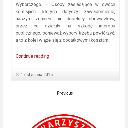
Wyborczego. – Osoby zasiadające w dwóch
komisjach, których dotyczy zawiadomienie,
naszym zdaniem nie dopełniły obowiązków,
przez co działały na szkodę interesu
publicznego, ponieważ wybory trzeba powtórzyć,
a to z kolei wiąże się z dodatkowymi kosztami.
Dwie
Continue reading
komisje
wyborcze
17 stycznia 2015
z
Opolszczyzny
będą
Previous
się
tłumaczyć
przed
prokuratorem
(17-