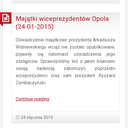
dla
Prawa
i
Majątki wiceprezydentów Opola
Sprawiedliwości
(24-01-2015)
w
prezydium
Oświadczenie majątkowe prezydenta Arkadiusza
sejmiku
Wiśniewskiego wciąż nie zostało opublikowane,
(29-
pojawiły się natomiast oświadczenia jego
01-
zastępców. Sprawdziliśmy też z jakim bilansem
2015)
swoją kadencję zakończyli poprzedni
wiceprezydenci oraz sam prezydent Ryszard
Zembaczyński.
Majątki
Continue reading
wiceprezydentów
Opola
24 stycznia 2015
(24-
01-