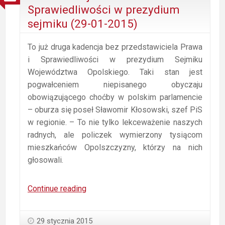
Klose
Sprawiedliwości w prezydium
był
sejmiku (29-01-2015)
honorowym
obywatelem
To już druga kadencja bez przedstawiciela Prawa
Opola
i Sprawiedliwości w prezydium Sejmiku
(31-
Województwa Opolskiego. Taki stan jest
01-
pogwałceniem niepisanego obyczaju
2015)
obowiązującego choćby w polskim parlamencie
– oburza się poseł Sławomir Kłosowski, szef PiS
w regionie. – To nie tylko lekceważenie naszych
radnych, ale policzek wymierzony tysiącom
mieszkańców Opolszczyzny, którzy na nich
głosowali.
Nie
Continue reading
ma
miejsca
29 stycznia 2015