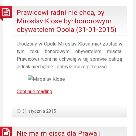
Prawicowi radni nie chcą, by
Miroslav Klose był honorowym
obywatelem Opola (31-01-2015)
Urodzony w Opolu Miroslav Klose miał zostać w
tym roku honorowym obywatelem miasta.
Prawicowi radni na uchwałę w tej sprawie patrzą
jednak niechętnie i pomysł może przepaść.
Prawicowi
Continue reading
radni
nie
31 stycznia 2015
chcą,
by
Miroslav
Nie ma miejsca dla Prawa i