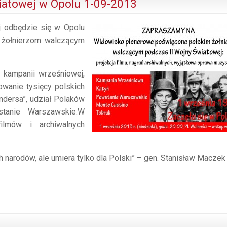
iatowej w Opolu 1-09-2013
j odbędzie się w Opolu
 żołnierzom walczącym
 kampanii wrześniowej,
owanie tysięcy polskich
Andersa”, udział Polaków
tanie Warszawskie.
W
filmów i archiwalnych
 narodów, ale umiera tylko dla Polski” – gen. Stanisław Maczek