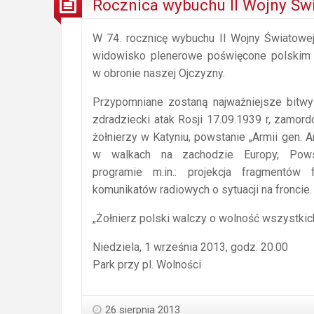
Rocznica wybuchu II Wojny Św
W 74. rocznicę wybuchu II Wojny Światowe
widowisko plenerowe poświęcone polskim
w obronie naszej Ojczyzny.
Przypomniane zostaną najważniejsze bitwy
zdradziecki atak Rosji 17.09.1939 r, zamord
żołnierzy w Katyniu, powstanie „Armii gen. 
w walkach na zachodzie Europy, Pows
programie m.in.: projekcja fragmentów 
komunikatów radiowych o sytuacji na froncie.
„Żołnierz polski walczy o wolność wszystkich
Niedziela, 1 września 2013, godz. 20.00
Park przy pl. Wolności
26 sierpnia 2013