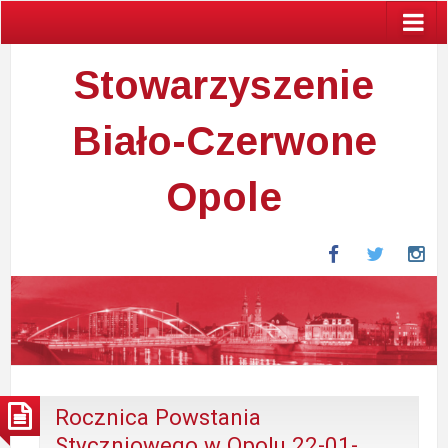
Stowarzyszenie
Biało-Czerwone
Opole
Facebook
Twitter
In
Rocznica Powstania
Styczniowego w Opolu 22-01-