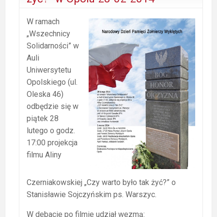
W ramach
„Wszechnicy
Solidarności” w
Auli
Uniwersytetu
Opolskiego (ul.
Oleska 46)
odbędzie się w
piątek 28
lutego o godz.
17:00 projekcja
filmu Aliny
Czerniakowskiej „Czy warto było tak żyć?” o
Stanisławie Sojczyńskim ps. Warszyc.
W debacie po filmie udział wezmą: