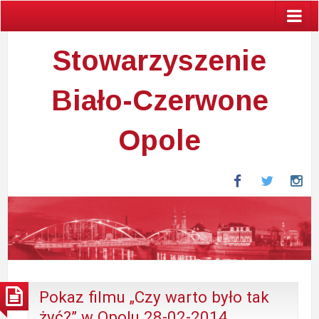
Stowarzyszenie
Biało-Czerwone
Opole
Facebook
Twitter
In
Pokaz filmu „Czy warto było tak
żyć?” w Opolu 28-02-2014