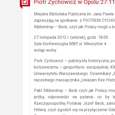
Piotr Zychowicz w Opolu 27.1
Miejska Biblioteka Publiczna im. Jana Pawł
zapraszają na spotkanie z PIOTREM ZYCHOW
Ribbentrop – Beck, czyli jak Polacy mogli u
27 listopada 2012 r. (wtorek), godz. 18.00
Sala Konferencyjna MBP, ul. Minorytów 4
wstęp wolny
Piotr Zychowicz – publicysta historyczny, pi
bolszewizmu i geopolityce europejskiej XX
Uniwersytetu Warszawskiego. Dziennikarz „
naczelnego miesięcznika „Uważam Rze Histor
Pakt Ribbentrop – Beck czyli jak Polacy m
próbą odpowiedzi na pytanie, co by b
Rzeczypospolitej Polskiej Józef Beck, zami
Hitlera, czyli zgodził się na przyłączenie 