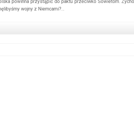
 Polska powinna przystąpić do paktu przeciwko Sowietom. Zych
knęlibyśmy wojny z Niemcami?…