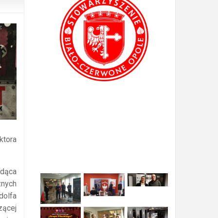
ktora
ędąca
nych
dolfa
zącej