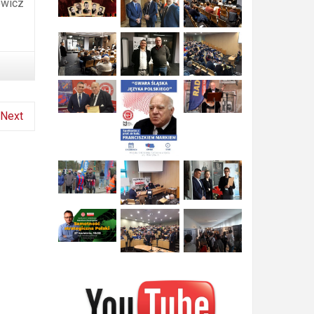
owicz
Next