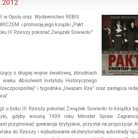
1.2012
a II w Opolu oraz Wydawnictwo REBIS
ICZEM i promocję jego książki „Pakt
 boku III Rzeszy pokonać Związek Sowiecki”
szący o drugiej wojnie światowej, zbrodniach
 wieku. Absolwent Instytutu Historycznego
Rzeczpospolitej” i tygodnika „Uważam Rze” oraz zastępca reda
ia”.
ogli u boku III Rzeszy pokonać Związek Sowiecki to książka b
yło, gdyby wiosną 1939 roku Minister Spraw Zagranicz
ast przyjmować gwarancje brytyjskie, przystał na propozycje A
Gdańska do Rzeszy i wybudowanie eksterytorialnej autostrady łąc