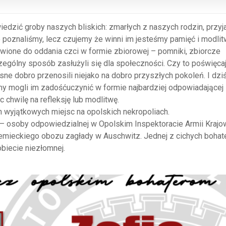
wiedzić groby naszych bliskich: zmarłych z naszych rodzin, przyj
ie poznaliśmy, lecz czujemy że winni im jesteśmy pamięć i modlit
wione do oddania czci w formie zbiorowej – pomniki, zbiorcze
czególny sposób zasłużyli się dla społeczności. Czy to poświęca
asne dobro przenosili niejako na dobro przyszłych pokoleń. I dzi
my mogli im zadośćuczynić w formie najbardziej odpowiadającej
c chwilę na refleksję lub modlitwę.
 wyjątkowych miejsc na opolskich nekropoliach.
 – osoby odpowiedzialnej w Opolskim Inspektoracie Armii Krajo
iemieckiego obozu zagłady w Auschwitz. Jednej z cichych bohat
biecie niezłomnej.