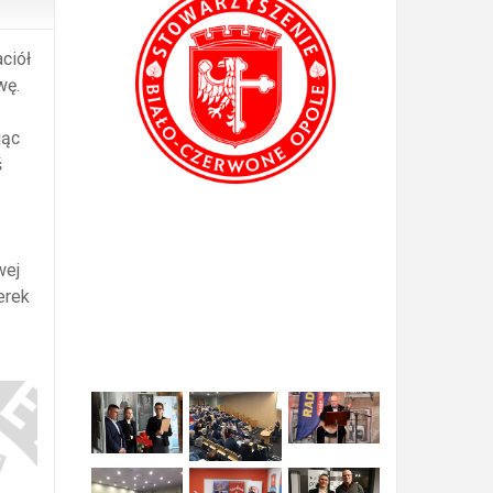
aciół
wę.
jąc
ś
wej
erek