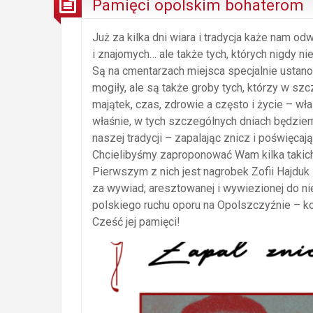
Pamięci opolskim bohaterom
Już za kilka dni wiara i tradycja każe nam od
i znajomych… ale także tych, których nigdy n
Są na cmentarzach miejsca specjalnie ustano
mogiły, ale są także groby tych, którzy w sz
majątek, czas, zdrowie a często i życie – wł
właśnie, w tych szczególnych dniach będzie
naszej tradycji – zapalając znicz i poświęcają
Chcielibyśmy zaproponować Wam kilka takich
Pierwszym z nich jest nagrobek Zofii Hajduk
za wywiad; aresztowanej i wywiezionej do n
polskiego ruchu oporu na Opolszczyźnie – ko
Cześć jej pamięci!