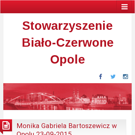
Stowarzyszenie
Biało-Czerwone
Opole
Facebook
Twitter
In
Monika Gabriela Bartoszewicz w
Opolu 23-09-2015