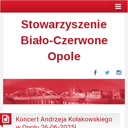
Stowarzyszenie
Biało-Czerwone
Opole
Facebook
Twitter
In
Koncert Andrzeja Kołakowskiego
w Opolu 26-06-2025!