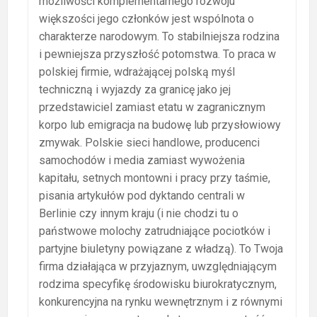
możliwości komplementarnego rozwoju
większości jego członków jest wspólnota o
charakterze narodowym. To stabilniejsza rodzina
i pewniejsza przyszłość potomstwa. To praca w
polskiej firmie, wdrażającej polską myśl
techniczną i wyjazdy za granicę jako jej
przedstawiciel zamiast etatu w zagranicznym
korpo lub emigracja na budowę lub przysłowiowy
zmywak. Polskie sieci handlowe, producenci
samochodów i media zamiast wywożenia
kapitału, setnych montowni i pracy przy taśmie,
pisania artykułów pod dyktando centrali w
Berlinie czy innym kraju (i nie chodzi tu o
państwowe molochy zatrudniające pociotków i
partyjne biuletyny powiązane z władzą). To Twoja
firma działająca w przyjaznym, uwzględniającym
rodzima specyfikę środowisku biurokratycznym,
konkurencyjna na rynku wewnętrznym i z równymi