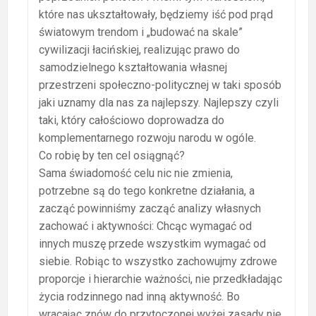
które nas ukształtowały, będziemy iść pod prąd
światowym trendom i „budować na skale”
cywilizacji łacińskiej, realizując prawo do
samodzielnego kształtowania własnej
przestrzeni społeczno-politycznej w taki sposób
jaki uznamy dla nas za najlepszy. Najlepszy czyli
taki, który całościowo doprowadza do
komplementarnego rozwoju narodu w ogóle.
Co robię by ten cel osiągnąć?
Sama świadomość celu nic nie zmienia,
potrzebne są do tego konkretne działania, a
zacząć powinniśmy zacząć analizy własnych
zachować i aktywności: Chcąc wymagać od
innych muszę przede wszystkim wymagać od
siebie. Robiąc to wszystko zachowujmy zdrowe
proporcje i hierarchie ważności, nie przedkładając
życia rodzinnego nad inną aktywność. Bo
wracając znów do przytoczonej wyżej zasady nie