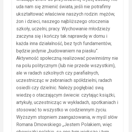
uda nam się zmienić świata, jeśli nie potrafimy
ukształtować właściwie naszych rodzin: mężów,
żon i dzieci, naszego najbliższego otoczenia
szkoły, uczelni, pracy. Wychowanie młodzieży
zaczyna się i kończy tak naprawdę w domu i
każda inna działalność, bez tych fundamentów,
będzie jedynie „budowaniem na piasku”.
Aktywność społeczną realizować powinniśmy nie
na polu politycznym (lub nie przede wszystkim),
ale w radach szkolnych czy parafialnych,
uczestnicząc w zebraniach spółdzielni, radach
osiedli czy dzielnic. Należy pogłębiać swą
wiedzę o otaczającym świecie: czytając książki,
artykuły, uczestnicząc w wykładach, spotkaniach i
stosować to wszystko w codziennym życiu.
Wyższym stopniem zaangażowania, w myśl słów
Romana Dmowskiego „Jestem Polakiem, więc
obowiązki polskie, są one tym większe i tym