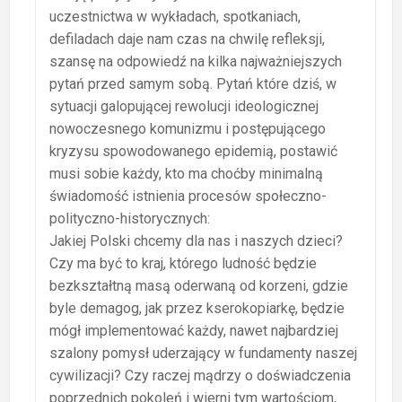
uczestnictwa w wykładach, spotkaniach,
defiladach daje nam czas na chwilę refleksji,
szansę na odpowiedź na kilka najważniejszych
pytań przed samym sobą. Pytań które dziś, w
sytuacji galopującej rewolucji ideologicznej
nowoczesnego komunizmu i postępującego
kryzysu spowodowanego epidemią, postawić
musi sobie każdy, kto ma choćby minimalną
świadomość istnienia procesów społeczno-
polityczno-historycznych:
Jakiej Polski chcemy dla nas i naszych dzieci?
Czy ma być to kraj, którego ludność będzie
bezkształtną masą oderwaną od korzeni, gdzie
byle demagog, jak przez kserokopiarkę, będzie
mógł implementować każdy, nawet najbardziej
szalony pomysł uderzający w fundamenty naszej
cywilizacji? Czy raczej mądrzy o doświadczenia
poprzednich pokoleń i wierni tym wartościom,