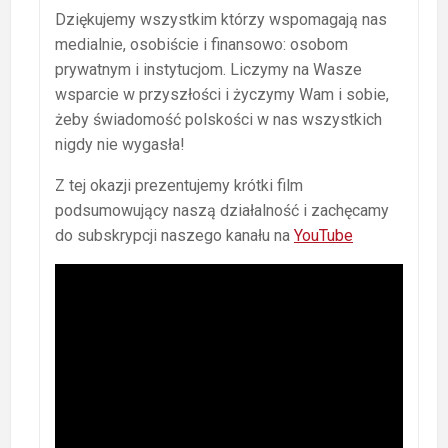
Dziękujemy wszystkim którzy wspomagają nas
medialnie, osobiście i finansowo: osobom
prywatnym i instytucjom. Liczymy na Wasze
wsparcie w przyszłości i życzymy Wam i sobie,
żeby świadomość polskości w nas wszystkich
nigdy nie wygasła!
Z tej okazji prezentujemy krótki film
podsumowujący naszą działalność i zachęcamy
do subskrypcji naszego kanału na
YouTube