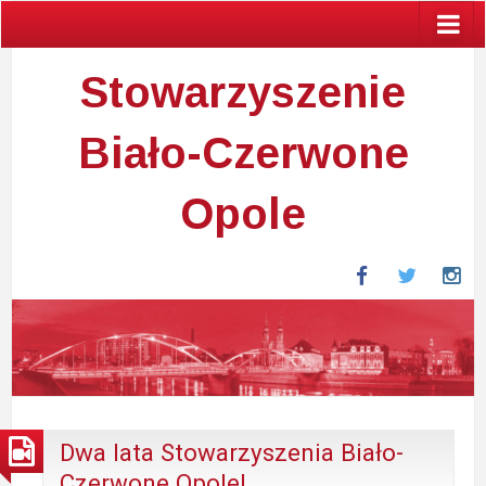
Stowarzyszenie
Biało-Czerwone
Opole
Facebook
Twitter
In
Dwa lata Stowarzyszenia Biało-
Czerwone Opole!