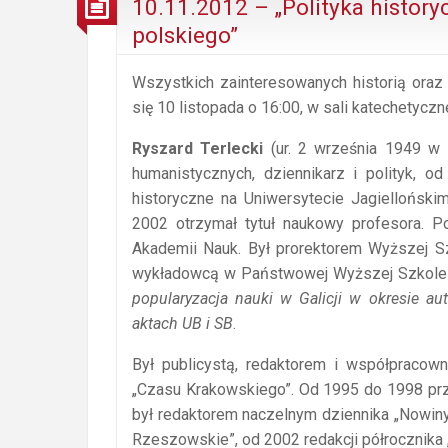
10.11.2012 – „Polityka history
polskiego”
Wszystkich zainteresowanych historią oraz 
się 10 listopada o 16:00, w sali katechetyczne
Ryszard Terlecki
(ur. 2 września 1949 w 
humanistycznych, dziennikarz i polityk, 
historyczne na Uniwersytecie Jagiellońskim
2002 otrzymał tytuł naukowy profesora. Po
Akademii Nauk. Był prorektorem Wyższej Sz
wykładowcą w Państwowej Wyższej Szkole W
popularyzacja nauki w Galicji w okresie au
aktach UB i SB
.
Był publicystą, redaktorem i współpracown
„Czasu Krakowskiego”. Od 1995 do 1998 pr
był redaktorem naczelnym dziennika „Nowiny
Rzeszowskie”, od 2002 redakcji półrocznika