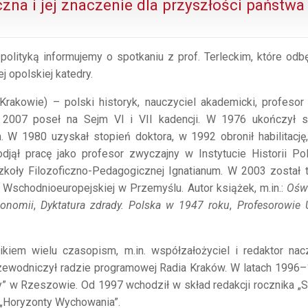
czna i jej znaczenie dla przyszłości państwa
polityką informujemy o spotkaniu z prof. Terleckim, które odb
j opolskiej katedry.
Krakowie) – polski historyk, nauczyciel akademicki, profesor
od 2007 poseł na Sejm VI i VII kadencji. W 1976 ukończył s
. W 1980 uzyskał stopień doktora, w 1992 obronił habilitację
djął pracę jako profesor zwyczajny w Instytucie Historii Pol
koły Filozoficzno-Pedagogicznej Ignatianum. W 2003 został 
schodnioeuropejskiej w Przemyślu. Autor książek, m.in.:
Oświ
tonomii
,
Dyktatura zdrady. Polska w 1947 roku
,
Profesorowie
ikiem wielu czasopism, m.in. współzałożyciel i redaktor nac
zewodniczył radzie programowej Radia Kraków. W latach 1996
” w Rzeszowie. Od 1997 wchodził w skład redakcji rocznika „S
 „Horyzonty Wychowania”.