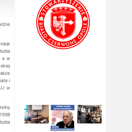
ędzie
 nauk
tudia
, a w
skiej
także
ata i
 UJ w
zelny
–1998
tudia